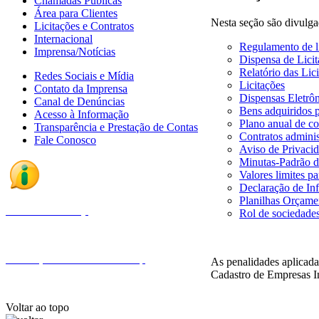
Chamadas Públicas
Área para Clientes
Nesta seção são divulga
Licitações e Contratos
Internacional
Regulamento de li
Imprensa/Notícias
Dispensa de Licit
Relatório das Lic
Redes Sociais e Mídia
Licitações
Contato da Imprensa
Dispensas Eletrôn
Canal de Denúncias
Bens adquiridos 
Acesso à Informação
Plano anual de co
Transparência e Prestação de Contas
Contratos adminis
Fale Conosco
Aviso de Privac
Minutas-Padrão de
Valores limites pa
Declaração de In
Planilhas Orçame
Fale com a Finep
Rol de sociedades
Endereços e telefones da Finep
As penalidades aplicada
Cadastro de Empresas I
Voltar ao topo