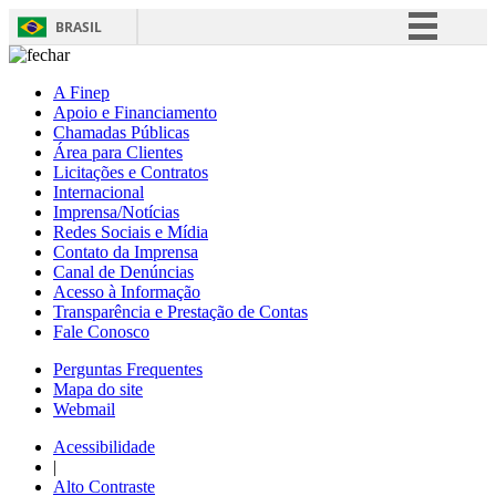
BRASIL
Simplifique!
A Finep
Comunica BR
Apoio e Financiamento
Chamadas Públicas
Participe
Área para Clientes
Acesso à informação
Licitações e Contratos
Internacional
Legislação
Imprensa/Notícias
Redes Sociais e Mídia
Canais
Contato da Imprensa
Canal de Denúncias
Acesso à Informação
Transparência e Prestação de Contas
Fale Conosco
Perguntas Frequentes
Mapa do site
Webmail
Acessibilidade
|
Alto Contraste