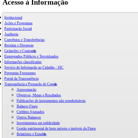
Acesso à Informação
Institucional
Ações e Programas
Participação Social
Auditoria
Convênios e Transferências
Receitas e Despesas
Licitações e Contratos
Empregados Públicos e Terceirizados
Informações classificadas
Serviço de Informação ao Cidadão - SIC
Perguntas Frequentes
Portal da Transparência
Transparência e Prestação de Contas
Apresentação
Objetivos, Metas e Resultados
Publicações de instrumentos não reembolsáveis
Balanço Finep
Créditos Ajuizados
Outros Balanços
Investimentos em publicidade
Gestão patrimonial de bens móveis e imóveis da Finep
Relatórios e Estudos