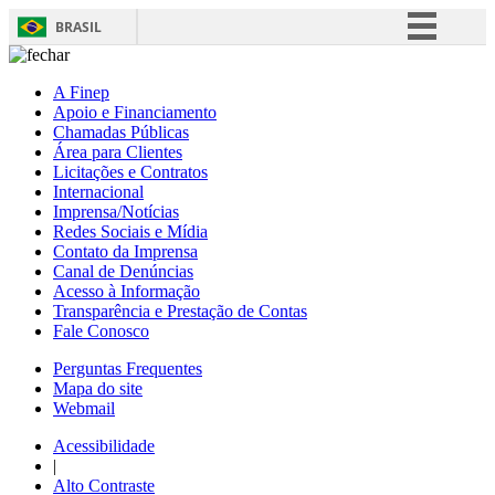
BRASIL
Simplifique!
A Finep
Comunica BR
Apoio e Financiamento
Chamadas Públicas
Participe
Área para Clientes
Acesso à informação
Licitações e Contratos
Internacional
Legislação
Imprensa/Notícias
Redes Sociais e Mídia
Canais
Contato da Imprensa
Canal de Denúncias
Acesso à Informação
Transparência e Prestação de Contas
Fale Conosco
Perguntas Frequentes
Mapa do site
Webmail
Acessibilidade
|
Alto Contraste