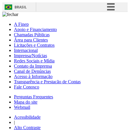
BRASIL
Simplifique!
A Finep
Comunica BR
Apoio e Financiamento
Chamadas Públicas
Participe
Área para Clientes
Acesso à informação
Licitações e Contratos
Internacional
Legislação
Imprensa/Notícias
Redes Sociais e Mídia
Canais
Contato da Imprensa
Canal de Denúncias
Acesso à Informação
Transparência e Prestação de Contas
Fale Conosco
Perguntas Frequentes
Mapa do site
Webmail
Acessibilidade
|
Alto Contraste