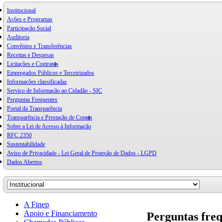
Institucional
Ações e Programas
Participação Social
Auditoria
Convênios e Transferências
Receitas e Despesas
Licitações e Contratos
Empregados Públicos e Terceirizados
Informações classificadas
Serviço de Informação ao Cidadão - SIC
Perguntas Frequentes
Portal da Transparência
Transparência e Prestação de Contas
Sobre a Lei de Acesso à Informação
RFC 2350
Sustentabilidade
Aviso de Privacidade - Lei Geral de Proteção de Dados - LGPD
Dados Abertos
A Finep
Apoio e Financiamento
Perguntas fre