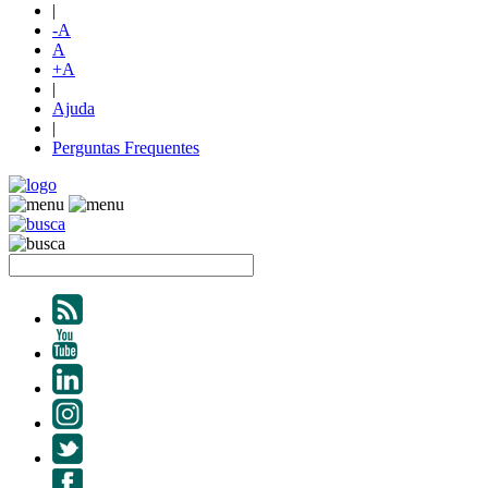
|
-A
A
+A
|
Ajuda
|
Perguntas Frequentes