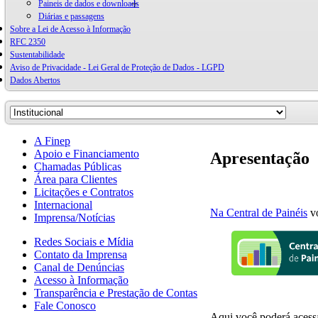
Paineis de dados e downloads
Diárias e passagens
Sobre a Lei de Acesso à Informação
RFC 2350
Sustentabilidade
Aviso de Privacidade - Lei Geral de Proteção de Dados - LGPD
Dados Abertos
A Finep
Apoio e Financiamento
Apresentação
Chamadas Públicas
Área para Clientes
Licitações e Contratos
Internacional
Na Central de Painéis
vo
Imprensa/Notícias
Redes Sociais e Mídia
Contato da Imprensa
Canal de Denúncias
Acesso à Informação
Transparência e Prestação de Contas
Fale Conosco
Aqui você poderá acessar