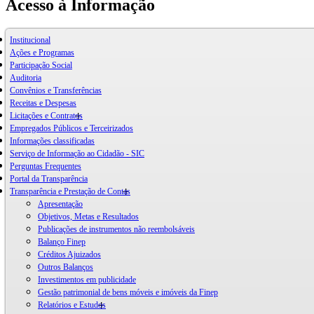
Acesso à Informação
Institucional
Ações e Programas
Participação Social
Auditoria
Convênios e Transferências
Receitas e Despesas
Licitações e Contratos
Empregados Públicos e Terceirizados
Informações classificadas
Serviço de Informação ao Cidadão - SIC
Perguntas Frequentes
Portal da Transparência
Transparência e Prestação de Contas
Apresentação
Objetivos, Metas e Resultados
Publicações de instrumentos não reembolsáveis
Balanço Finep
Créditos Ajuizados
Outros Balanços
Investimentos em publicidade
Gestão patrimonial de bens móveis e imóveis da Finep
Relatórios e Estudos