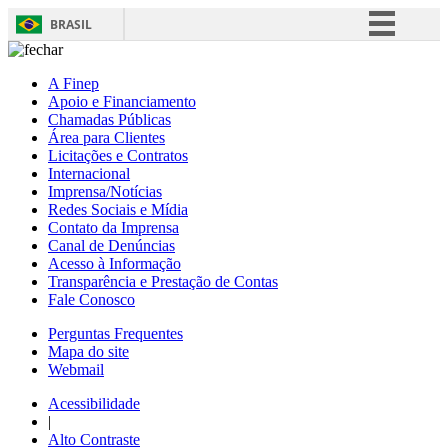
BRASIL
Simplifique!
A Finep
Comunica BR
Apoio e Financiamento
Chamadas Públicas
Participe
Área para Clientes
Acesso à informação
Licitações e Contratos
Internacional
Legislação
Imprensa/Notícias
Redes Sociais e Mídia
Canais
Contato da Imprensa
Canal de Denúncias
Acesso à Informação
Transparência e Prestação de Contas
Fale Conosco
Perguntas Frequentes
Mapa do site
Webmail
Acessibilidade
|
Alto Contraste