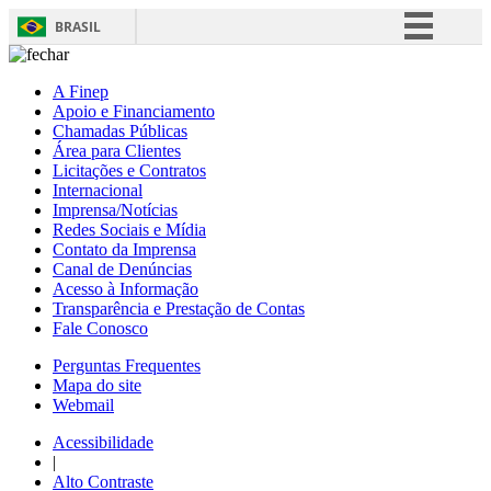
BRASIL
Simplifique!
A Finep
Comunica BR
Apoio e Financiamento
Chamadas Públicas
Participe
Área para Clientes
Acesso à informação
Licitações e Contratos
Internacional
Legislação
Imprensa/Notícias
Redes Sociais e Mídia
Canais
Contato da Imprensa
Canal de Denúncias
Acesso à Informação
Transparência e Prestação de Contas
Fale Conosco
Perguntas Frequentes
Mapa do site
Webmail
Acessibilidade
|
Alto Contraste