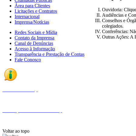
Chamadas Públicas
Área para Clientes
Ouvidoria: Cliqu
Licitações e Contratos
Audiências e Con
Internacional
Conselhos e Órgã
Imprensa/Notícias
colegiados.
Conferências: Nã
Redes Sociais e Mídia
Outras Ações: A F
Contato da Imprensa
Canal de Denúncias
Acesso à Informação
Transparência e Prestação de Contas
Fale Conosco
Fale com a Finep
Endereços e telefones da Finep
Voltar ao topo