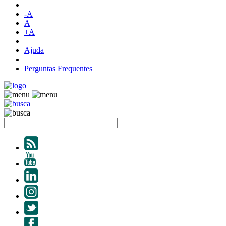
|
-A
A
+A
|
Ajuda
|
Perguntas Frequentes