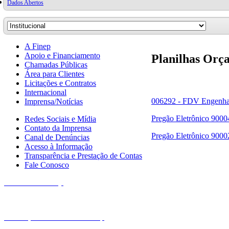
Dados Abertos
A Finep
Apoio e Financiamento
Planilhas Orç
Chamadas Públicas
Área para Clientes
Licitações e Contratos
Internacional
006292 - FDV Engenhari
Imprensa/Notícias
Pregão Eletrônico 9000
Redes Sociais e Mídia
Contato da Imprensa
Pregão Eletrônico 9000
Canal de Denúncias
Acesso à Informação
Transparência e Prestação de Contas
Fale Conosco
Fale com a Finep
Endereços e telefones da Finep