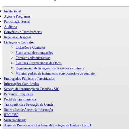
Institucional
Ações e Programas
Participação Social
Auditoria
Convênios e Transferências
Receitas e Despesas
Licitações e Contratos
Licitações e Contratos
Plano anual de contratações
Contratos administrativos
Planilhas Orçamentárias de Obras
Regulamento de licitações, contratações e contratos
Minutas-padrão de instrumento convocatório e de contrato
Empregados Públicos e Terceirizados
Informações classificadas
Serviço de Informação ao Cidadão - SIC
Perguntas Frequentes
Portal da Transparência
Transparência e Prestação de Contas
Sobre a Lei de Acesso à Informação
RFC 2350
Sustentabilidade
Aviso de Privacidade - Lei Geral de Proteção de Dados - LGPD