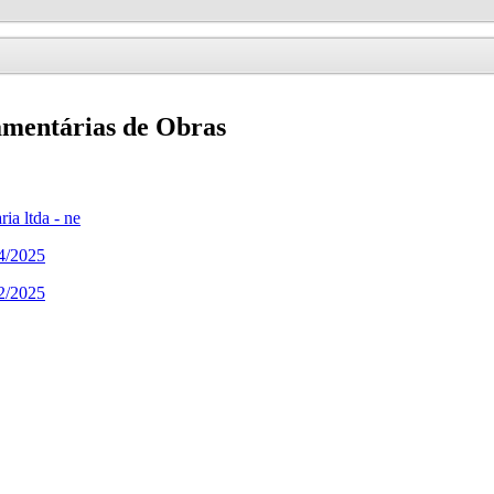
amentárias de Obras
a ltda - ne
4/2025
2/2025