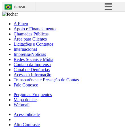
BRASIL
Simplifique!
A Finep
Comunica BR
Apoio e Financiamento
Chamadas Públicas
Participe
Área para Clientes
Acesso à informação
Licitações e Contratos
Internacional
Legislação
Imprensa/Notícias
Redes Sociais e Mídia
Canais
Contato da Imprensa
Canal de Denúncias
Acesso à Informação
Transparência e Prestação de Contas
Fale Conosco
Perguntas Frequentes
Mapa do site
Webmail
Acessibilidade
|
Alto Contraste