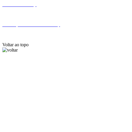
Fale com a Finep
Endereços e telefones da Finep
Voltar ao topo