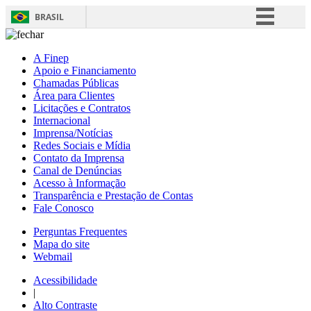
BRASIL
Simplifique!
A Finep
Comunica BR
Apoio e Financiamento
Chamadas Públicas
Participe
Área para Clientes
Acesso à informação
Licitações e Contratos
Internacional
Legislação
Imprensa/Notícias
Redes Sociais e Mídia
Canais
Contato da Imprensa
Canal de Denúncias
Acesso à Informação
Transparência e Prestação de Contas
Fale Conosco
Perguntas Frequentes
Mapa do site
Webmail
Acessibilidade
|
Alto Contraste