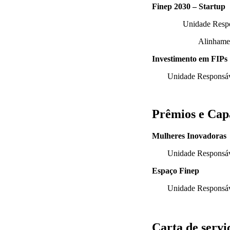
Finep 2030 – Startup
Unidade Res
Alinhamen
Investimento em FIPs
Unidade Respons
Prêmios e Cap
Mulheres Inovadoras
Unidade Respons
Espaço Finep
Unidade Respons
Carta de servi