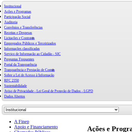
Institucional
Ações e Programas
Participação Social
Auditoria
Convênios e Transferências
Receitas e Despesas
Licitações e Contratos
Empregados Públicos e Terceirizados
Informações classificadas
Serviço de Informação ao Cidadão - SIC
Perguntas Frequentes
Portal da Transparência
Transparência e Prestação de Contas
Sobre a Lei de Acesso à Informação
RFC 2350
Sustentabilidade
Aviso de Privacidade - Lei Geral de Proteção de Dados - LGPD
Dados Abertos
A Finep
Apoio e Financiamento
Ações e Progr