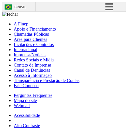
BRASIL
Simplifique!
A Finep
Comunica BR
Apoio e Financiamento
Chamadas Públicas
Participe
Área para Clientes
Acesso à informação
Licitações e Contratos
Internacional
Legislação
Imprensa/Notícias
Redes Sociais e Mídia
Canais
Contato da Imprensa
Canal de Denúncias
Acesso à Informação
Transparência e Prestação de Contas
Fale Conosco
Perguntas Frequentes
Mapa do site
Webmail
Acessibilidade
|
Alto Contraste