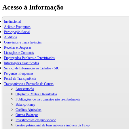
Acesso à Informação
Institucional
Ações e Programas
Participação Social
Auditoria
Convênios e Transferências
Receitas e Despesas
Licitações e Contratos
Empregados Públicos e Terceirizados
Informações classificadas
Serviço de Informação ao Cidadão - SIC
Perguntas Frequentes
Portal da Transparência
Transparência e Prestação de Contas
Apresentação
Objetivos, Metas e Resultados
Publicações de instrumentos não reembolsáveis
Balanço Finep
Créditos Ajuizados
Outros Balanços
Investimentos em publicidade
Gestão patrimonial de bens móveis e imóveis da Finep