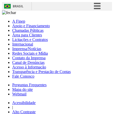
BRASIL
Simplifique!
A Finep
Comunica BR
Apoio e Financiamento
Chamadas Públicas
Participe
Área para Clientes
Acesso à informação
Licitações e Contratos
Internacional
Legislação
Imprensa/Notícias
Redes Sociais e Mídia
Canais
Contato da Imprensa
Canal de Denúncias
Acesso à Informação
Transparência e Prestação de Contas
Fale Conosco
Perguntas Frequentes
Mapa do site
Webmail
Acessibilidade
|
Alto Contraste