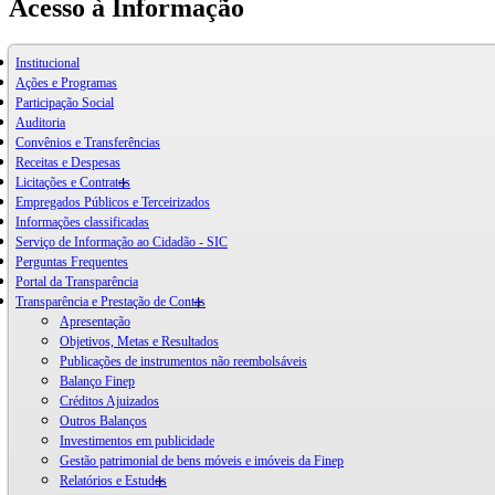
Acesso à Informação
Institucional
Ações e Programas
Participação Social
Auditoria
Convênios e Transferências
Receitas e Despesas
Licitações e Contratos
Empregados Públicos e Terceirizados
Informações classificadas
Serviço de Informação ao Cidadão - SIC
Perguntas Frequentes
Portal da Transparência
Transparência e Prestação de Contas
Apresentação
Objetivos, Metas e Resultados
Publicações de instrumentos não reembolsáveis
Balanço Finep
Créditos Ajuizados
Outros Balanços
Investimentos em publicidade
Gestão patrimonial de bens móveis e imóveis da Finep
Relatórios e Estudos