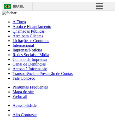
BRASIL
Simplifique!
A Finep
Comunica BR
Apoio e Financiamento
Chamadas Públicas
Participe
Área para Clientes
Acesso à informação
Licitações e Contratos
Internacional
Legislação
Imprensa/Notícias
Redes Sociais e Mídia
Canais
Contato da Imprensa
Canal de Denúncias
Acesso à Informação
Transparência e Prestação de Contas
Fale Conosco
Perguntas Frequentes
Mapa do site
Webmail
Acessibilidade
|
Alto Contraste