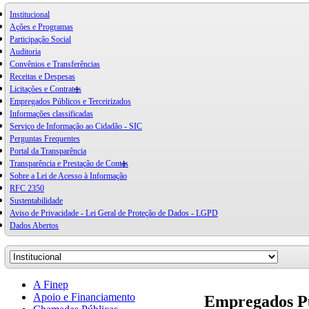
Institucional
Ações e Programas
Participação Social
Auditoria
Convênios e Transferências
Receitas e Despesas
Licitações e Contratos
Empregados Públicos e Terceirizados
Informações classificadas
Serviço de Informação ao Cidadão - SIC
Perguntas Frequentes
Portal da Transparência
Transparência e Prestação de Contas
Sobre a Lei de Acesso à Informação
RFC 2350
Sustentabilidade
Aviso de Privacidade - Lei Geral de Proteção de Dados - LGPD
Dados Abertos
A Finep
Apoio e Financiamento
Empregados Pú