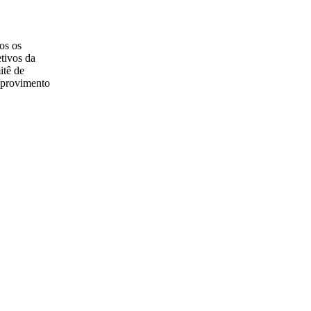
os os
tivos da
itê de
a provimento