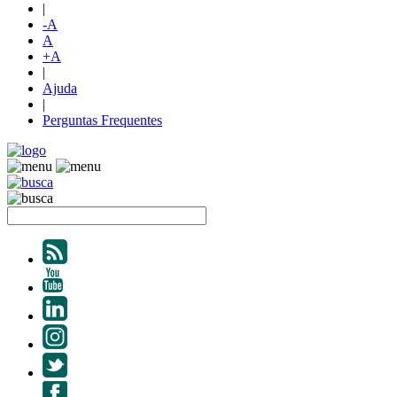
|
-A
A
+A
|
Ajuda
|
Perguntas Frequentes