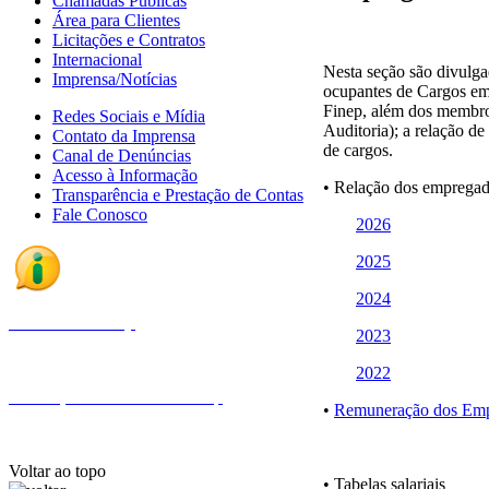
Chamadas Públicas
Área para Clientes
Licitações e Contratos
Internacional
Nesta seção são divulga
Imprensa/Notícias
ocupantes de Cargos em
Finep, além dos membro
Redes Sociais e Mídia
Auditoria); a relação d
Contato da Imprensa
de cargos.
Canal de Denúncias
Acesso à Informação
• Relação dos empregad
Transparência e Prestação de Contas
Fale Conosco
2026
2025
2024
Fale com a Finep
2023
2022
Endereços e telefones da Finep
•
Remuneração dos Em
Voltar ao topo
• Tabelas salariais