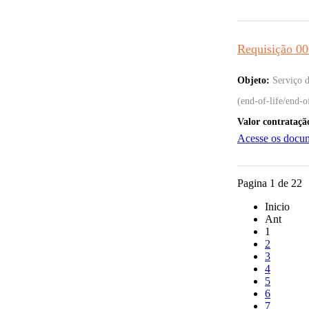
Requisição 0
Objeto:
Serviço 
(end-of-life/end-o
Valor contrataçã
Acesse os docu
Pagina 1 de 22
Inicio
Ant
1
2
3
4
5
6
7