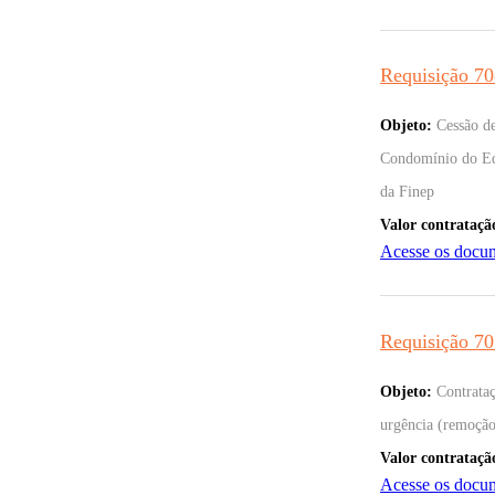
Requisição 70
Objeto:
Cessão 
Condomínio do Edif
da Finep
Valor contrataçã
Acesse os docu
Requisição 70
Objeto:
Contrataç
urgência (remoção
Valor contrataçã
Acesse os docu