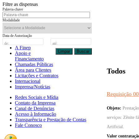
Filtre as dispensas
Palavra-chave
Modalidade
Data de Autorização
de:
até:
A Finep
Limpar
Buscar
Apoio e
Financiamento
Chamadas Públicas
Todos
Área para Clientes
Licitações e Contratos
Internacional
Imprensa/Notícias
Requisição 00
Redes Sociais e Mídia
Contato da Imprensa
Canal de Denúncias
Objeto:
Prestação
Acesso à Informação
serviços: Zênite f
Transparência e Prestação de Contas
Fale Conosco
Artificial.
Valor contrataçã