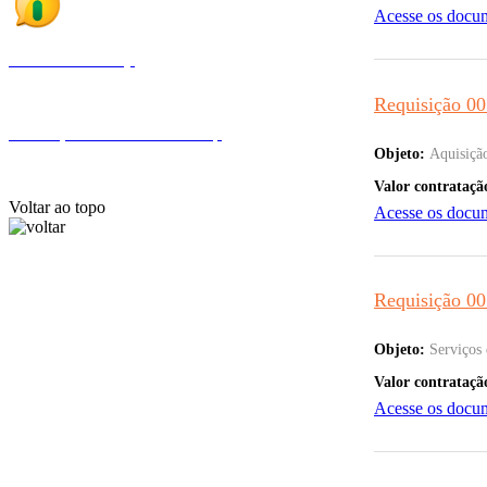
Acesse os docu
Fale com a Finep
Requisição 00
Endereços e telefones da Finep
Objeto:
Aquisiçã
Valor contrataçã
Voltar ao topo
Acesse os docu
Requisição 00
Objeto:
Serviços 
Valor contrataçã
Acesse os docu