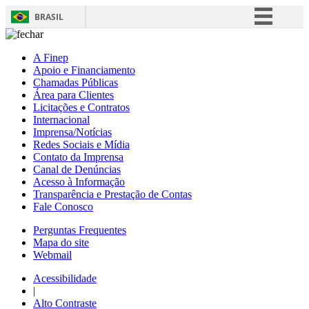
BRASIL
Simplifique!
A Finep
Comunica BR
Apoio e Financiamento
Chamadas Públicas
Participe
Área para Clientes
Acesso à informação
Licitações e Contratos
Internacional
Legislação
Imprensa/Notícias
Redes Sociais e Mídia
Canais
Contato da Imprensa
Canal de Denúncias
Acesso à Informação
Transparência e Prestação de Contas
Fale Conosco
Perguntas Frequentes
Mapa do site
Webmail
Acessibilidade
|
Alto Contraste