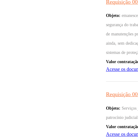
Requisição 
Objeto:
emanescen
segurança do trab
de manutenções pre
ainda, sem dedica
sistemas de proteç
Valor contrataçã
Acesse os docu
Requisição
Objeto:
Serviços 
patrocínio judicia
Valor contrataçã
Acesse os docu