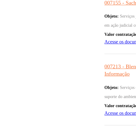
007155 - Sac
Objeto:
Serviços 
em ação judicial c
Valor contrataçã
Acesse os docu
007213 - Blen
Informação
Objeto:
Serviços 
suporte do ambient
Valor contrataçã
Acesse os docu