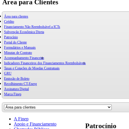
Área para Clientes
Área para clientes
Crédito
Financiamento Não Reembolsável a ICTs
Subvenção Econômica Direta
Patrocínio
Portal do Cliente
Formulários e Manuais
Minutas de Contrato
Acompanhamento Financeiro
Indicadores Financeiros dos Financiamentos Reembolsáveis
Taxas e Cotações de Moedas Contratuais
GRU
Emissão de Boleto
Recolhimento CT-Energ
Assinatura Digital
Marca Finep
A Finep
Apoio e Financiamento
Patrocínio