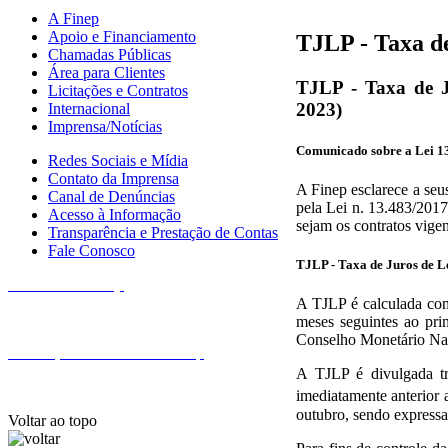
A Finep
Apoio e Financiamento
TJLP - Taxa d
Chamadas Públicas
Área para Clientes
TJLP - Taxa de J
Licitações e Contratos
2023)
Internacional
Imprensa/Notícias
Comunicado sobre a Lei 13.
Redes Sociais e Mídia
Contato da Imprensa
A Finep esclarece a seus
Canal de Denúncias
pela Lei n. 13.483/2017
Acesso à Informação
sejam os contratos vigen
Transparência e Prestação de Contas
Fale Conosco
TJLP - Taxa de Juros de 
Fale com a Finep
A TJLP é calculada com
meses seguintes ao pri
Conselho Monetário Nac
Endereços e telefones da Finep
A TJLP é divulgada tri
imediatamente anterior 
outubro, sendo expressa
Voltar ao topo