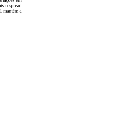
variações em
is o spread
01 mantém a