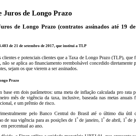
e Juros de Longo Prazo
uros de Longo Prazo (contratos assinados até 19 de
483 de 21 de setembro de 2017, que institui a TLP
 clientes e potenciais clientes que a Taxa de Longo Prazo (TLP), que fo
, não se aplica ao financiamento reembolsável concedido diretamente 
tes, sejam os que vierem a ser assinados.
Longo Prazo
 base em dois parâmetros: uma meta de inflação calculada pro rata p
meiro mês de vigência da taxa, inclusive, baseada nas metas anuais f
ional, e um prêmio de risco.
mestralmente pelo Banco Central do Brasil até o último dia útil d
º
º
º
ao de sua vigência para as posições de 1
de janeiro, 1
de abril, 1
de j
 em percentual ao ano.