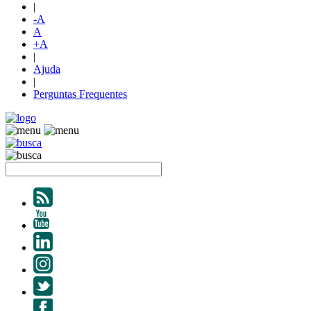
|
-A
A
+A
|
Ajuda
|
Perguntas Frequentes