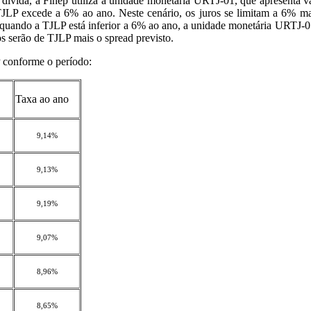
a dívida, a Finep utiliza a unidade monetária URTJ-01, que apresenta 
JLP excede a 6% ao ano. Neste cenário, os juros se limitam a 6% ma
á quando a TJLP está inferior a 6% ao ano, a unidade monetária URTJ-
s serão de TJLP mais o spread previsto.
 conforme o período:
Taxa ao ano
9,14%
9,13%
9,19%
9,07%
8,96%
8,65%