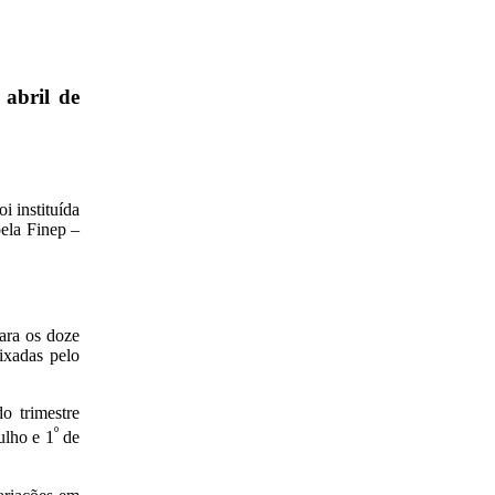
 abril de
i instituída
pela Finep –
ara os doze
ixadas pelo
o trimestre
º
ulho e 1
de