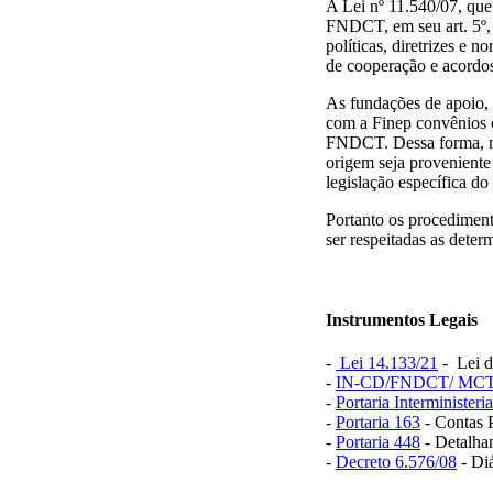
A Lei nº 11.540/07, qu
FNDCT, em seu art. 5º,
políticas, diretrizes e
de cooperação e acordo
As fundações de apoio, n
com a Finep convênios o
FNDCT. Dessa forma, nos
origem seja provenient
legislação específica d
Portanto os procediment
ser respeitadas as det
Instrumentos Legais
-
Lei 14.133/21
- Lei d
-
IN-CD/FNDCT/ MCT
-
Portaria Interministeri
-
Portaria 163
- Contas 
-
Portaria 448
- Detalha
-
Decreto 6.576/08
- Diá