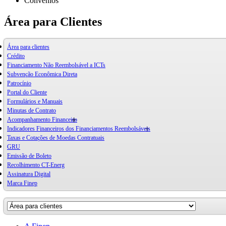
Convênios
Área para Clientes
Área para clientes
Crédito
Financiamento Não Reembolsável a ICTs
Subvenção Econômica Direta
Patrocínio
Portal do Cliente
Formulários e Manuais
Minutas de Contrato
Acompanhamento Financeiro
Indicadores Financeiros dos Financiamentos Reembolsáveis
Taxas e Cotações de Moedas Contratuais
GRU
Emissão de Boleto
Recolhimento CT-Energ
Assinatura Digital
Marca Finep