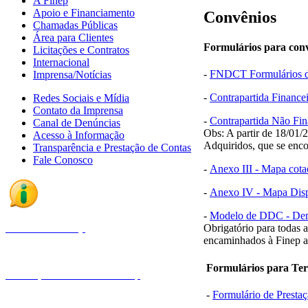
A Finep
Apoio e Financiamento
Convênios
Chamadas Públicas
Área para Clientes
Formulários para conv
Licitações e Contratos
Internacional
-
FNDCT Formulários d
Imprensa/Notícias
-
Contrapartida Financ
Redes Sociais e Mídia
Contato da Imprensa
-
Contrapartida Não Fi
Canal de Denúncias
Obs: A partir de 18/01/
Acesso à Informação
Adquiridos, que se enc
Transparência e Prestação de Contas
Fale Conosco
-
Anexo III - Mapa cotaç
-
Anexo IV - Mapa Dispe
-
Modelo de DDC - Demo
Fale com a Finep
Obrigatório para todas 
encaminhados à Finep a
Formulários para Te
Endereços e telefones da Finep
-
Formulário de Presta