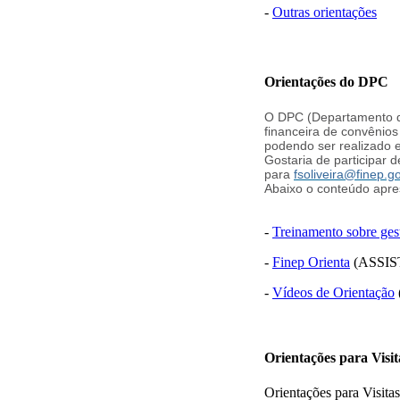
-
Outras orientações
Orientações do DPC
O DPC (Departamento de
financeira de convênios
podendo ser realizado 
Gostaria de participar
para
fsoliveira@finep.go
Abaixo o conteúdo apre
-
Treinamento sobre gest
-
Finep Orienta
(ASSIS
-
Vídeos de Orientação
Orientações para Visit
Orientações para Visita