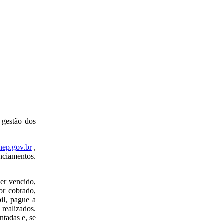
 gestão dos
nep.gov.br
,
nciamentos.
ver vencido,
or cobrado,
il, pague a
realizados.
ntadas e, se