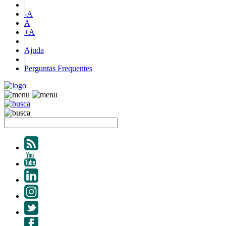
|
-A
A
+A
|
Ajuda
|
Perguntas Frequentes