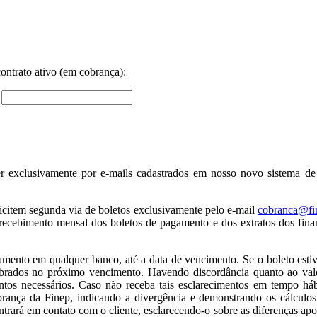
ntrato ativo (em cobrança):
er exclusivamente por e-mails cadastrados em nosso novo sistema de
icitem segunda via de boletos exclusivamente pelo e-mail
cobranca@fi
ecebimento mensal dos boletos de pagamento e dos extratos dos fina
amento em qualquer banco, até a data de vencimento. Se o boleto esti
brados no próximo vencimento. Havendo discordância quanto ao val
tos necessários. Caso não receba tais esclarecimentos em tempo háb
nça da Finep, indicando a divergência e demonstrando os cálculos 
rará em contato com o cliente, esclarecendo-o sobre as diferenças apo