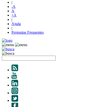
|
-A
A
+A
|
Ajuda
|
Perguntas Frequentes