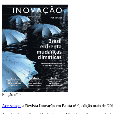
Edição nº 9
Acesse aqui
a
Revista Inovação em Pauta
nº 9, edição maio de /20