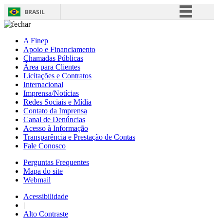
BRASIL
Simplifique!
A Finep
Comunica BR
Apoio e Financiamento
Chamadas Públicas
Participe
Área para Clientes
Acesso à informação
Licitações e Contratos
Internacional
Legislação
Imprensa/Notícias
Redes Sociais e Mídia
Canais
Contato da Imprensa
Canal de Denúncias
Acesso à Informação
Transparência e Prestação de Contas
Fale Conosco
Perguntas Frequentes
Mapa do site
Webmail
Acessibilidade
|
Alto Contraste