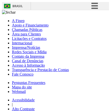
BRASIL
Simplifique!
A Finep
Comunica BR
Apoio e Financiamento
Chamadas Públicas
Participe
Área para Clientes
Acesso à informação
Licitações e Contratos
Internacional
Legislação
Imprensa/Notícias
Redes Sociais e Mídia
Canais
Contato da Imprensa
Canal de Denúncias
Acesso à Informação
Transparência e Prestação de Contas
Fale Conosco
Perguntas Frequentes
Mapa do site
Webmail
Acessibilidade
|
Alto Contraste