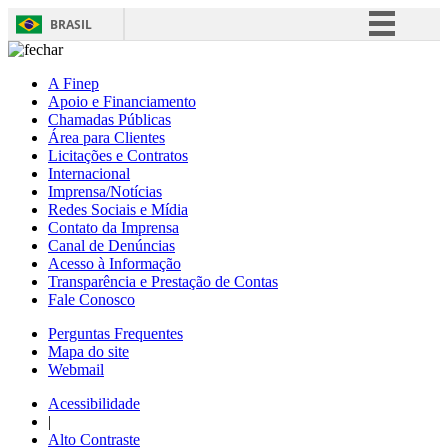
BRASIL
Simplifique!
A Finep
Comunica BR
Apoio e Financiamento
Chamadas Públicas
Participe
Área para Clientes
Acesso à informação
Licitações e Contratos
Internacional
Legislação
Imprensa/Notícias
Redes Sociais e Mídia
Canais
Contato da Imprensa
Canal de Denúncias
Acesso à Informação
Transparência e Prestação de Contas
Fale Conosco
Perguntas Frequentes
Mapa do site
Webmail
Acessibilidade
|
Alto Contraste