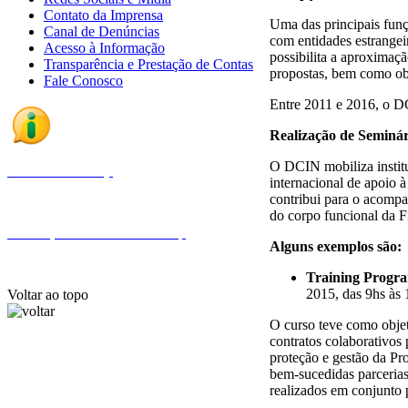
Contato da Imprensa
Uma das principais fun
Canal de Denúncias
com entidades estrangeir
Acesso à Informação
possibilita a aproximaç
Transparência e Prestação de Contas
propostas, bem como obt
Fale Conosco
Entre 2011 e 2016, o DC
Realização de Seminár
O DCIN mobiliza institu
Fale com a Finep
internacional de apoio 
contribui para o acompa
do corpo funcional da F
Endereços e telefones da Finep
Alguns exemplos são:
Training Progra
2015, das 9hs às
Voltar ao topo
O curso teve como objet
contratos colaborativos
proteção e gestão da Pro
bem-sucedidas parcerias
realizados em conjunto 