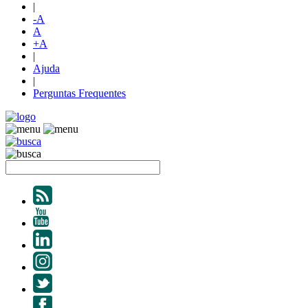
|
-A
A
+A
|
Ajuda
|
Perguntas Frequentes