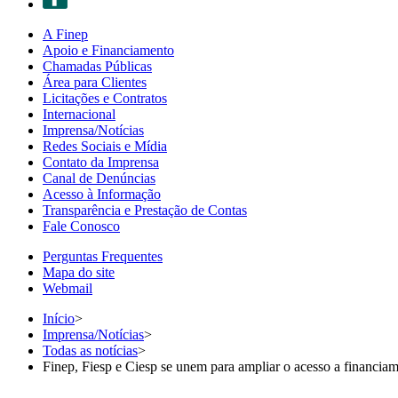
A Finep
Apoio e Financiamento
Chamadas Públicas
Área para Clientes
Licitações e Contratos
Internacional
Imprensa/Notícias
Redes Sociais e Mídia
Contato da Imprensa
Canal de Denúncias
Acesso à Informação
Transparência e Prestação de Contas
Fale Conosco
Perguntas Frequentes
Mapa do site
Webmail
Início
>
Imprensa/Notícias
>
Todas as notícias
>
Finep, Fiesp e Ciesp se unem para ampliar o acesso a financ