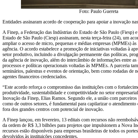
Foto: Paulo Guereta
Entidades assinaram acordo de cooperação para apoiar a inovação na
A Finep, a Federação das Indústrias do Estado de São Paulo (Fiesp) e
Estado de São Paulo (Ciesp) assinaram, nesta terça-feira (24), um ac
ampliar o acesso de micro, pequenas e médias empresas (MPMEs) às 
agência. O acordo estabelece a promoção de iniciativas voltadas à ap
setor produtivo, incluindo a divulgação permanente das políticas, pr
da agência de inovação, além do intercâmbio de informações entre as 
processos e políticas operacionais voltadas às MPMEs. A parceria ta
seminários, palestras e eventos de orientação, bem como rodadas de 
agentes financeiros credenciados.
“Este acordo reforça o compromisso das instituições com o fortalecim
produtividade, sustentabilidade e competitividade no setor empresarial
Inovação da Finep, Elias Ramos. Segundo ele, a união com parceiros 
como de outros setores, é fundamental para capilarizar o atendiment
fora dos grandes centros com potencial de inovação.
A Finep lançou, em fevereiro, 13 editais com recursos não reembols
da ordem de R$ 3,3 bilhões para projetos que impulsionem a Nova Ind
recursos estão disponíveis para empresas brasileiras de todos os portes
devolvidos às instituições concedentes.