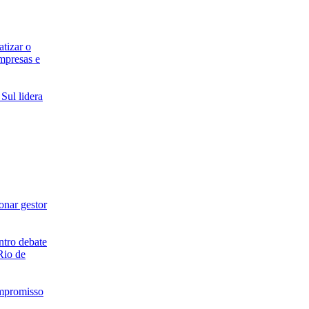
atizar o
mpresas e
 Sul lidera
onar gestor
tro debate
Rio de
ompromisso