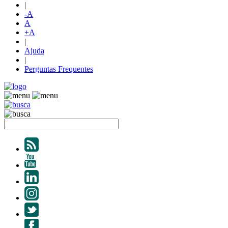
|
-A
A
+A
|
Ajuda
|
Perguntas Frequentes