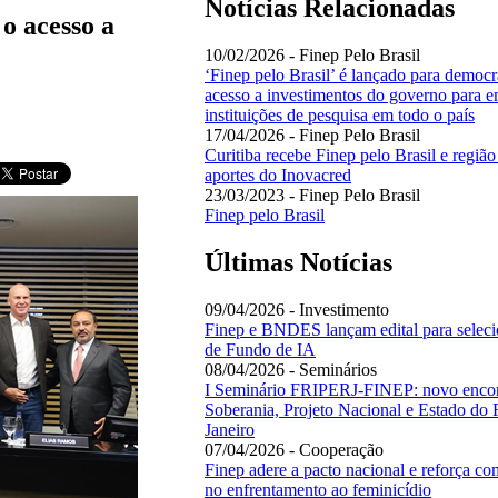
Notícias Relacionadas
o acesso a
10/02/2026 - Finep Pelo Brasil
‘Finep pelo Brasil’ é lançado para democr
acesso a investimentos do governo para e
instituições de pesquisa em todo o país
17/04/2026 - Finep Pelo Brasil
Curitiba recebe Finep pelo Brasil e região
aportes do Inovacred
23/03/2023 - Finep Pelo Brasil
Finep pelo Brasil
Últimas Notícias
09/04/2026 - Investimento
Finep e BNDES lançam edital para seleci
de Fundo de IA
08/04/2026 - Seminários
I Seminário FRIPERJ-FINEP: novo encon
Soberania, Projeto Nacional e Estado do 
Janeiro
07/04/2026 - Cooperação
Finep adere a pacto nacional e reforça c
no enfrentamento ao feminicídio