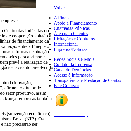
Voltar
A Finep
s empresas
Apoio e Financiamento
Chamadas Públicas
 o Centro das Indústrias do
Área para Clientes
ordo de cooperação voltado a
Licitações e Contratos
linhas de financiamento da
Internacional
roximação entre a Finep e o
Imprensa/Notícias
ogramas e formas de atuação
entidades para aprimorar
Redes Sociais e Mídia
mbém prevê a realização de
Contato da Imprensa
negócios e crédito envolvendo
Canal de Denúncias
Acesso à Informação
Transparência e Prestação de Contas
ento da inovação,
Fale Conosco
”, afirmou o diretor de
do setor produtivo, assim
o e alcançar empresas também
áveis (subvenção econômica)
Fale com a Finep
ústria Brasil (NIB). Os
 e não precisarão ser