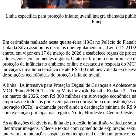
Linha específica para proteção infantojuvenil integra chamada públ
Finep
Em cerimônia realizada nesta quarta-feira (18/3) no Palácio do Planalt
Lula da Silva assinou os decretos que regulamentam a Lei nº 15.211
entrou em vigor em 17 de março de 2026 e estabelece regras de proteç
adolescentes em ambientes digitais. O ato reafirmou o compromisso 
proteção da infância no ambiente online e destacou a resposta do M
inovação: uma linha temática de até R$ 100 milhões voltada exclusi
de soluções tecnológicas de proteção infantojuvenil.
A linha "IA intensiva para Proteção Digital de Crianças e Adolescente
MCTI/Finep/FNDCT – Finep Mais Inovação Brasil – Rodada 2 – Tecn
em março de 2026, com R$ 300 milhões em subvenção econômica não
empresas de todos os portes em parceria obrigatória com instituições ci
inovação (ICTs), a chamada prevê ainda a destinação mínima de R$ 90
com execução principal nas regiões Norte, Nordeste e Centro-Oeste.
As aplicações elegíveis na linha de proteção infantil são variadas: so
identificar imagens, vídeos e textos com conteúdo de exploração sexual
intervêm em interações suspeitas em tempo real e acionam protocolos