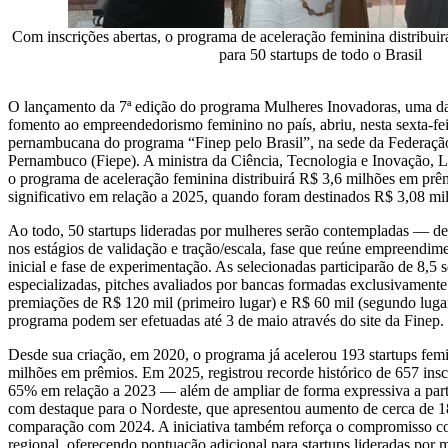
Com inscrições abertas, o programa de aceleração feminina distribui
para 50 startups de todo o Brasil
O lançamento da 7ª edição do programa Mulheres Inovadoras, uma das 
fomento ao empreendedorismo feminino no país, abriu, nesta sexta-feir
pernambucana do programa “Finep pelo Brasil”, na sede da Federação
Pernambuco (Fiepe). A ministra da Ciência, Tecnologia e Inovação, 
o programa de aceleração feminina distribuirá R$ 3,6 milhões em p
significativo em relação a 2025, quando foram destinados R$ 3,08 mi
Ao todo, 50 startups lideradas por mulheres serão contempladas — d
nos estágios de validação e tração/escala, fase que reúne empreendi
inicial e fase de experimentação. As selecionadas participarão de 8,5
especializadas, pitches avaliados por bancas formadas exclusivamente
premiações de R$ 120 mil (primeiro lugar) e R$ 60 mil (segundo lugar
programa podem ser efetuadas até 3 de maio através do site da Finep.
Desde sua criação, em 2020, o programa já acelerou 193 startups femi
milhões em prêmios. Em 2025, registrou recorde histórico de 657 in
65% em relação a 2023 — além de ampliar de forma expressiva a parti
com destaque para o Nordeste, que apresentou aumento de cerca de 
comparação com 2024. A iniciativa também reforça o compromisso com
regional, oferecendo pontuação adicional para startups lideradas por m