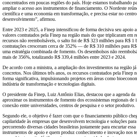
concentrados em poucas regiões do país. Hoje estamos trabalhando pa
ampliar o acesso aos instrumentos de financiamento. O Nordeste reúne
científica e uma economia em transformação, e precisa estar no centr
desenvolvimento”, afirmou.
Entre 2023 e 2025, a Finep intensificou de forma decisiva seu apoio a
valores contratados pela Finep na região mais do que triplicaram em
recursos não reembolsáveis, o salto foi de R$ 323 milhões para R$ 1 b
contratações cresceram cerca de 352% — de R$ 310 milhões para R$
uma estratégia combinada de fomento. Os desembolsos não reembols
mais de 356%, totalizando R$ 339,4 milhões entre 2023 e 2024.
De acordo com a ministra, a ampliação dos investimentos na região já
concretos. Nos últimos três anos, os recursos contratados pela Finep
forma significativa, impulsionando projetos em áreas como bioeconomi
indústria de transformação e tecnologias digitais.
O presidente da Finep, Luiz Antônio Elias, destacou que a agenda da 
aproximar os instrumentos de fomento dos ecossistemas regionais de 
conexão entre universidades, centros de pesquisa e o setor produtivo.
Segundo ele, o objetivo é fazer com que o financiamento público che
capilaridade às empresas que desenvolvem tecnologia e soluções para
percorrendo diversas cidades brasileiras justamente para encurtar essa 
instrumentos de apoio e quem produz conhecimento e inovação nos ter