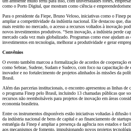
um ambiente muito fértil para isso, com universidades fortes, empresas
como o Porto Digital, que mostram como ciência e empreendedorism
Para o presidente da Fiepe, Bruno Veloso, iniciativas como o Finep pe
ampliar a competitividade da indústria nacional. Ele destacou que, dia
mais restrito no mercado, o acesso a recursos voltados à inovação pode
novos investimentos produtivos. “Sem inovação, a indústria perde c
mercado cada vez mais globalizado. Programas como esse ajudam as 
investimentos em tecnologia, melhorar a produtividade e gerar empreg
Convênios
O evento também marcou a formalização de acordos de cooperação entr
como Sebrae, Sudene, Sudam e Sudeco, com foco na capacitação de e
inovador e no fortalecimento de projetos alinhados às missões da polít
Brasil.
Além das parcerias institucionais, o encontro apresentou as linhas de c
o programa Finep pelo Brasil, incluindo 13 chamadas públicas que 
recursos não reembolsáveis para projetos de inovação em áreas conside
economia brasileira.
Entre os instrumentos disponíveis estão iniciativas voltadas à difusão 
da indústria nacional de bens de capital e ao financiamento de startup
estratégia da Finep é ampliar a presença da agência nos estados e faci
aos mecanismos de fomento, impulsionando novos projetos tecnológi