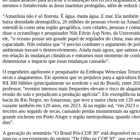
mesmos e fortalecendo as áreas marinhas protegidas, além de reduzir a
“Amazônia não é só floresta. É água, muita água. E mar. Ela também 
baixa densidade demográfica, 20 milhões de pessoas vivem na Amazô
entendê-la como uma região geográfica, com cidades, pessoas e comun
disse o oceanólogo e pesquisador Nils Edvin Asp Neto, da Universid
ele, “o oceano possui um grande papel de regulador do clima, mas atu
capacidade. Nils enfatiza que “é preciso combater o argumento de polí
ambientais travam o desenvolvimento. Ainda mais agora, que saímos
em relação às mudanças climáticas e entramos num momento de conf
dimensionar o impacto que essas mudanças causarão”.
O engenheiro agrônomo e pesquisador da Embrapa Wenceslau Teixeira
secas e alagamentos. Ele apontou que os prejuízos para a agricultura b
R$ 300 bilhões (principalmente no nordeste e sul do Brasil), entre 2
professor, “eventos intensos mais frequentes elevam o risco de alagam
erosão do solo e prejudicam a produção agrícola”. Ele exemplificou t
bacia do Rio Negro, no Amazonas, que teve a maior cheia em 120 an
vazante também em 120 anos, em 2023. Já na região sul, “em 2023 o
terceiro ano seguido de secas, causando perdas monumentais na agric
grande enchente em Porto Alegre e região metropolitana, quando cho
dias”.
A gravação do seminário “O Brasil Pós-COP 30” está disponível no 
marcou o encerramento do projeto “De Olho na COP 30”, que em m