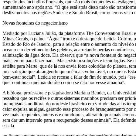
respeito dos incêndios florestais, que são mais frequentes na estiagem
aumentando ano após ano. “O que está atrás disso tudo são transform
deslizamentos nas regiões Sudeste e Sul do Brasil, como temos visto n
Novas fronteiras do negacionismo
Mediado por Luciana Julião, da plataforma The Conversation Brasil e
Minas Gerais, o painel “Água” trouxe o destaque de Letícia Cotrim, 
Estado do Rio de Janeiro, para a relação entre o aumento do nível do
oceano e o derretimento das geleiras, acarretando perdas econômicas, d
salinização da água doce. Ela observa que “a nova fronteira do negac
mais tempo para fazer nada. Mas existem soluções e tecnologias. S
satélite para Marte, que de lá nos envia fotos coloridas do planeta, t
uma solução que abrangendo quem é mais vulnerável, em que os Esta
bem-estar social”. Letícia se recusa a falar de fim de mundo, pois “es
quer continuar queimando óleo como se não houvesse amanhã”.
A bióloga, professora e pesquisadora Mariana Bender, da Universidad
ressaltou que os recifes e outros sistemas marinhos precisam ser prior
branqueadas no litoral do nordeste brasileiro em virtude das altas temp
calor expulsa as algas, gerando esse processo de branqueamento por c
vez mais frequentes, intensas e duradouras, alterando por mais tempo
sem dar um intervalo para a recuperação desses animais”. Ela defende
escala
no financiamento para acelerar a restauração dos recifes degradados, a