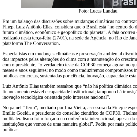
Foto: Lucas Landau
Em um balanço das discussões sobre mudanças climáticas no context
Finep, Luiz Antônio Elias, considera que o Brasil está “no centro do d
futuro climático, econômico e geopolítico do planeta”. A fala ocorre
realizado nesta terça-feira (27/01), na sede da Agência, no Rio de Jan
plataforma The Conversation.
Especialistas em mudanças climáticas e preservação ambiental discuti
dos impactos pelas alterações do clima com a manutenção do cresci
com o presidente, “o verdadeiro teste da COP30 começa agora: no que 
meses e anos seguintes; no modo como traduziremos compromissos int
públicas concretas, sustentadas por ciência, inovação, capacidade esta
Luiz Antônio Elias também ressaltou que “não há política climática con
financiamento estável e capacidade institucional; tampouco há transiç
inovação tecnológica orientada pelo interesse nacional”.
No painel “Terra”, mediado por Ima Vieira, assessora da Finep e espe
Emílio Goeldi, a presidente do conselho científico da COP30, Thelma
multilateralismo foi reforçado na conferência internacional, apesar d
instituições que vemos de uma maneira global”. Pediu por mais polít
políticas