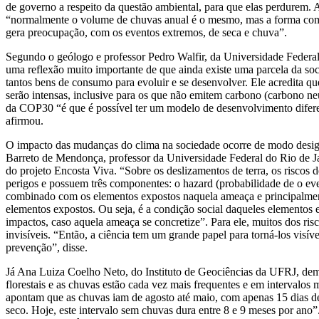
de governo a respeito da questão ambiental, para que elas perdurem. 
“normalmente o volume de chuvas anual é o mesmo, mas a forma como
gera preocupação, com os eventos extremos, de seca e chuva”.
Segundo o geólogo e professor Pedro Walfir, da Universidade Federa
uma reflexão muito importante de que ainda existe uma parcela da so
tantos bens de consumo para evoluir e se desenvolver. Ele acredita q
serão intensas, inclusive para os que não emitem carbono (carbono n
da COP30 “é que é possível ter um modelo de desenvolvimento difere
afirmou.
O impacto das mudanças do clima na sociedade ocorre de modo desig
Barreto de Mendonça, professor da Universidade Federal do Rio de 
do projeto Encosta Viva. “Sobre os deslizamentos de terra, os riscos
perigos e possuem três componentes: o hazard (probabilidade de o ev
combinado com os elementos expostos naquela ameaça e principalment
elementos expostos. Ou seja, é a condição social daqueles elementos 
impactos, caso aquela ameaça se concretize”. Para ele, muitos dos r
invisíveis. “Então, a ciência tem um grande papel para torná-los visív
prevenção”, disse.
Já Ana Luiza Coelho Neto, do Instituto de Geociências da UFRJ, dem
florestais e as chuvas estão cada vez mais frequentes e em intervalos
apontam que as chuvas iam de agosto até maio, com apenas 15 dias d
seco. Hoje, este intervalo sem chuvas dura entre 8 e 9 meses por ano”.