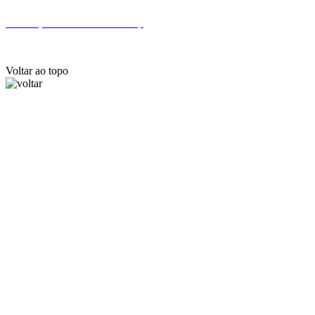
Endereços e telefones da Finep
Voltar ao topo