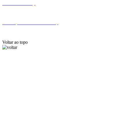
Fale com a Finep
Endereços e telefones da Finep
Voltar ao topo